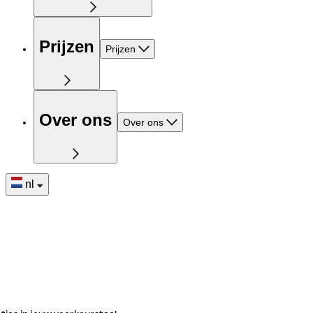
Prijzen
Prijzen
Over ons
Over ons
nl