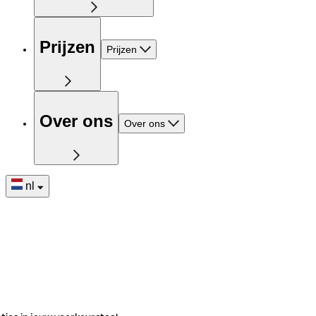
Prijzen
Prijzen
Over ons
Over ons
nl