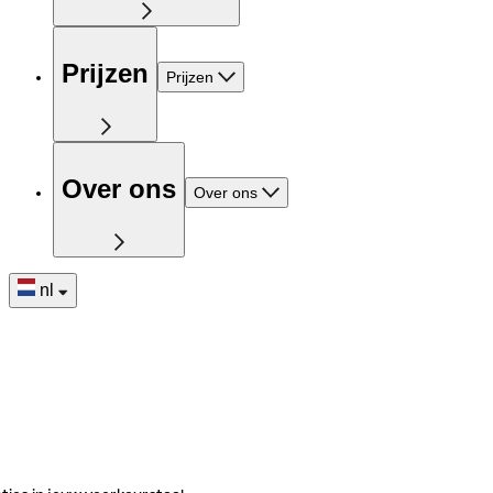
Prijzen
Prijzen
Over ons
Over ons
nl