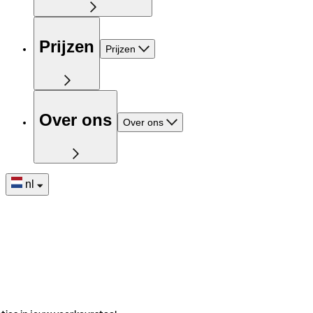
Prijzen
Prijzen
Over ons
Over ons
nl