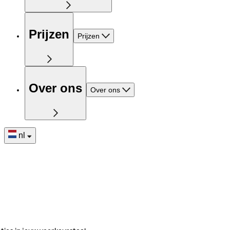
Prijzen
Prijzen
Over ons
Over ons
nl