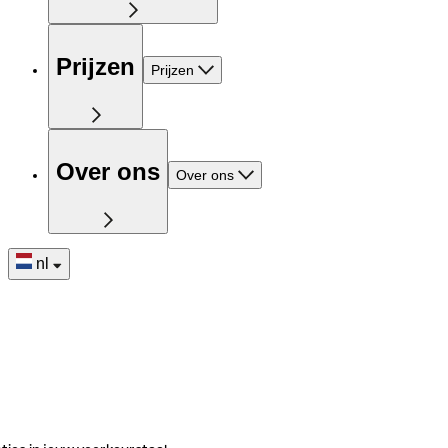
Prijzen
Prijzen
Over ons
Over ons
nl