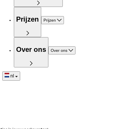
Prijzen
Prijzen
Over ons
Over ons
nl