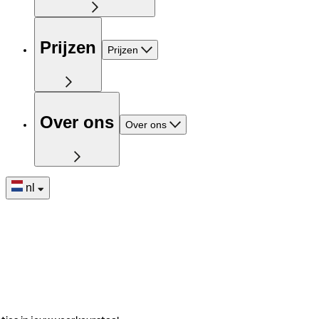
Prijzen
Prijzen
Over ons
Over ons
nl