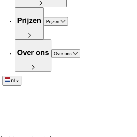
Prijzen
Prijzen
Over ons
Over ons
nl