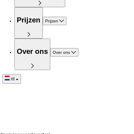
Prijzen
Prijzen
Over ons
Over ons
nl