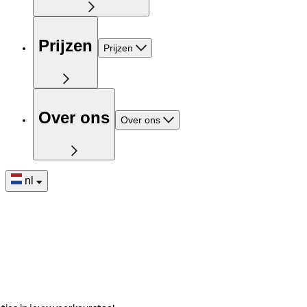
Prijzen
Prijzen
Over ons
Over ons
nl