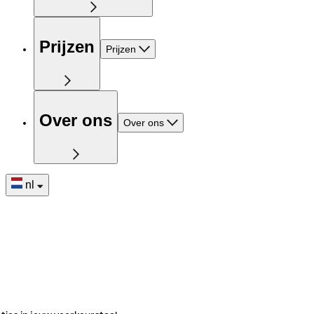
Prijzen
Prijzen
Over ons
Over ons
nl