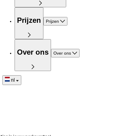
Prijzen
Prijzen
Over ons
Over ons
nl