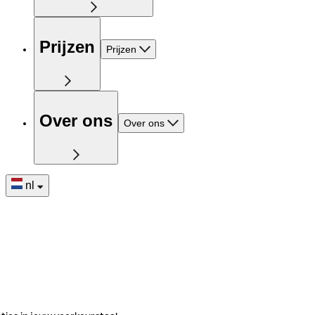
Prijzen
Prijzen
Over ons
Over ons
nl