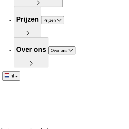
Prijzen
Prijzen
Over ons
Over ons
nl