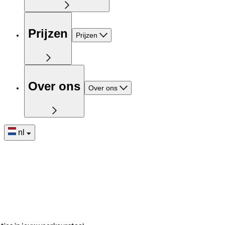
Prijzen
Prijzen
Over ons
Over ons
nl