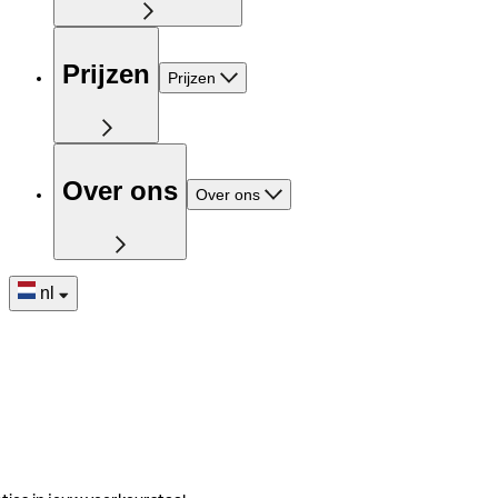
Prijzen
Prijzen
Over ons
Over ons
nl