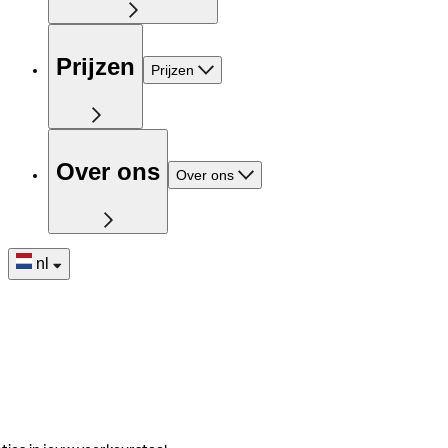
Prijzen
Prijzen
Over ons
Over ons
nl