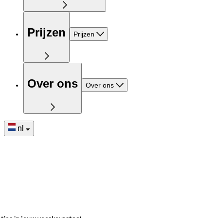
Prijzen
Prijzen
Over ons
Over ons
nl