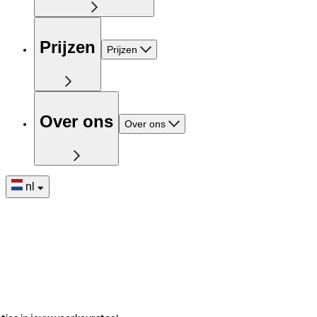
Prijzen
Prijzen
Over ons
Over ons
nl