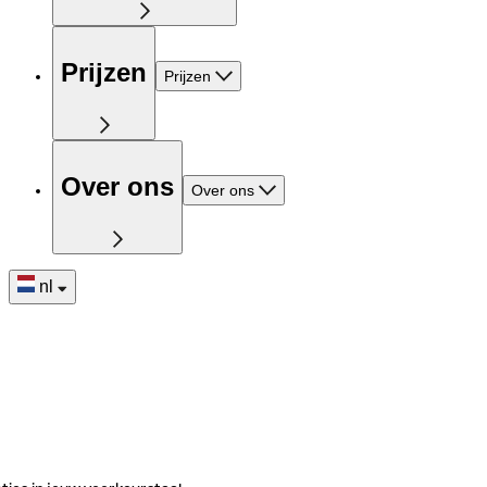
Prijzen
Prijzen
Over ons
Over ons
nl