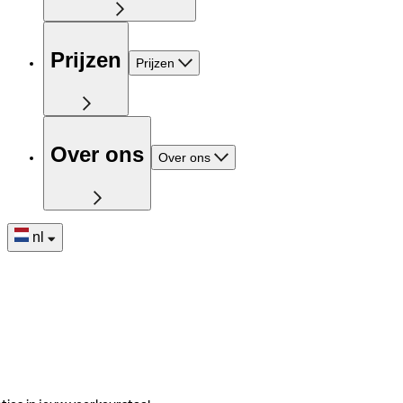
Prijzen
Prijzen
Over ons
Over ons
nl