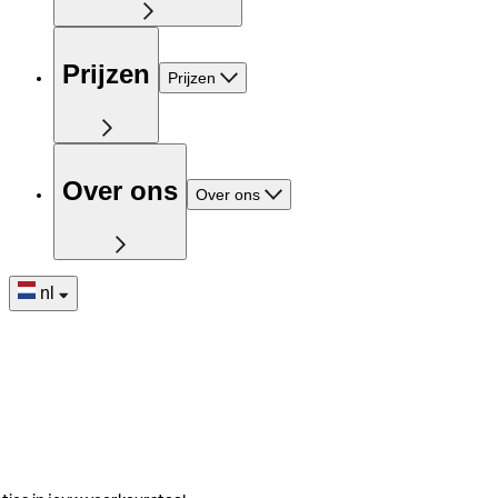
Prijzen
Prijzen
Over ons
Over ons
nl