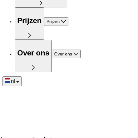
Prijzen
Prijzen
Over ons
Over ons
nl