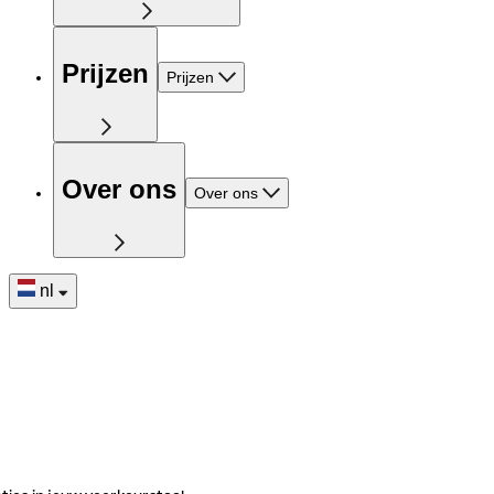
Prijzen
Prijzen
Over ons
Over ons
nl