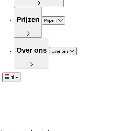
Prijzen
Prijzen
Over ons
Over ons
nl