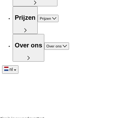
Prijzen
Prijzen
Over ons
Over ons
nl