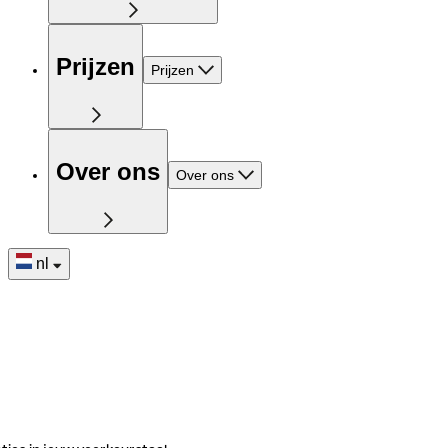
Prijzen
Prijzen
Over ons
Over ons
nl