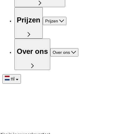
Prijzen
Prijzen
Over ons
Over ons
nl