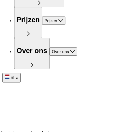
Prijzen
Prijzen
Over ons
Over ons
nl