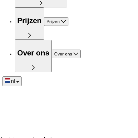
Prijzen
Prijzen
Over ons
Over ons
nl