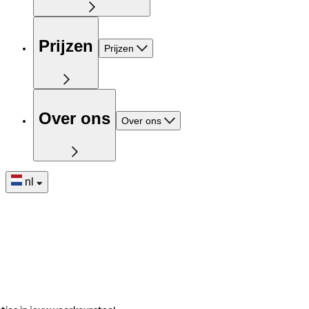
Prijzen
Prijzen
Over ons
Over ons
nl