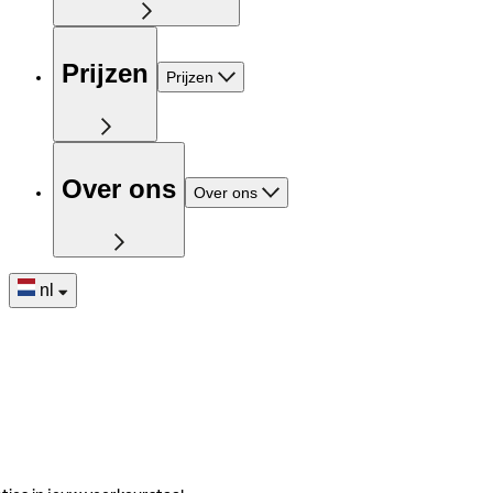
Prijzen
Prijzen
Over ons
Over ons
nl