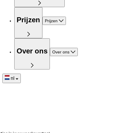
Prijzen
Prijzen
Over ons
Over ons
nl