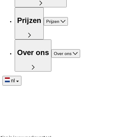
Prijzen
Prijzen
Over ons
Over ons
nl