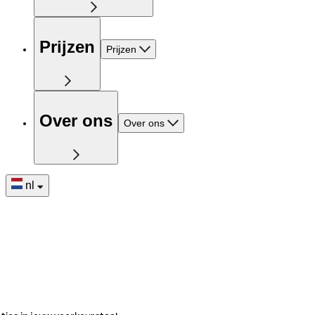
Prijzen
Prijzen
Over ons
Over ons
nl