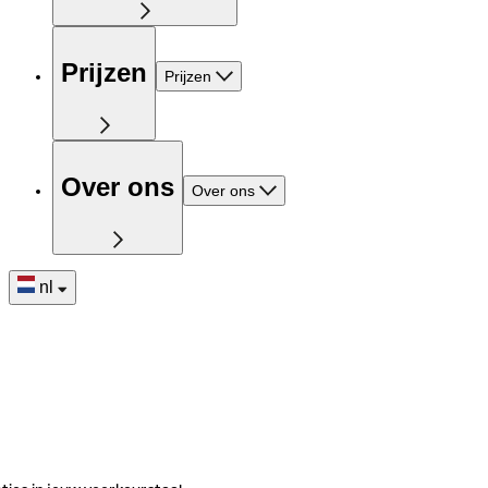
Prijzen
Prijzen
Over ons
Over ons
nl