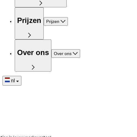
Prijzen
Prijzen
Over ons
Over ons
nl