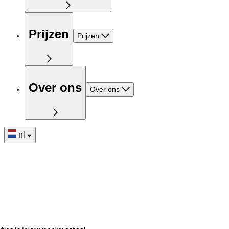
Prijzen
Prijzen
Over ons
Over ons
nl