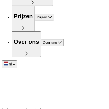
Prijzen
Prijzen
Over ons
Over ons
nl