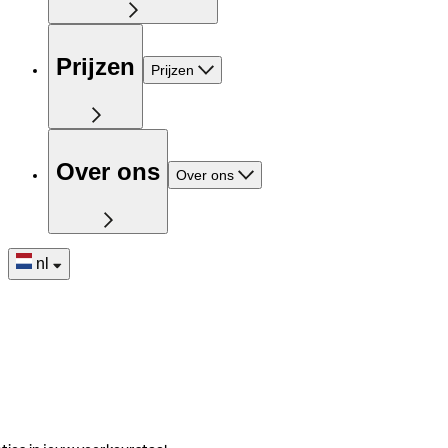
Prijzen
Prijzen
Over ons
Over ons
nl