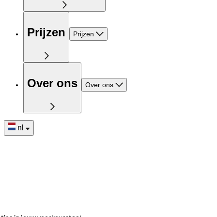
Prijzen
Prijzen
Over ons
Over ons
nl