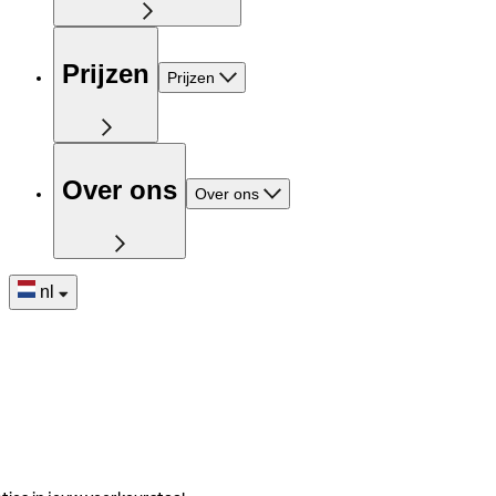
Prijzen
Prijzen
Over ons
Over ons
nl