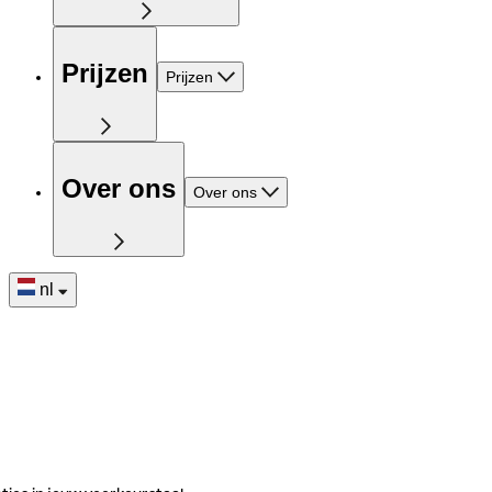
Prijzen
Prijzen
Over ons
Over ons
nl