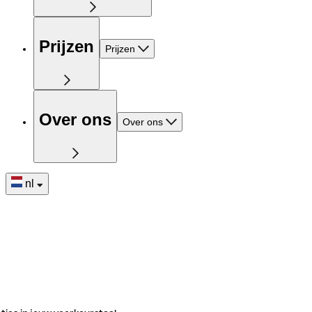
Prijzen
Prijzen
Over ons
Over ons
nl