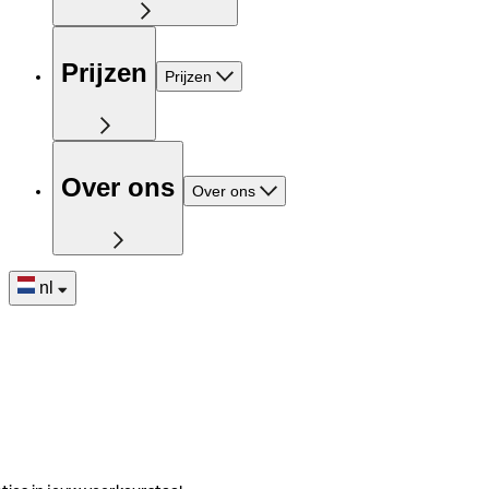
Prijzen
Prijzen
Over ons
Over ons
nl