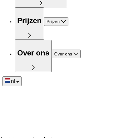
Prijzen
Prijzen
Over ons
Over ons
nl