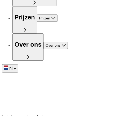
Prijzen
Prijzen
Over ons
Over ons
nl