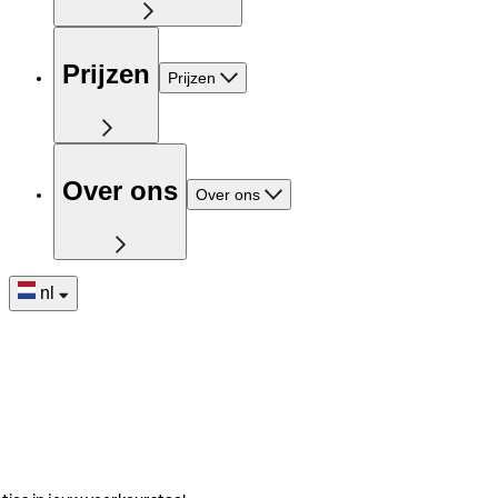
Prijzen
Prijzen
Over ons
Over ons
nl