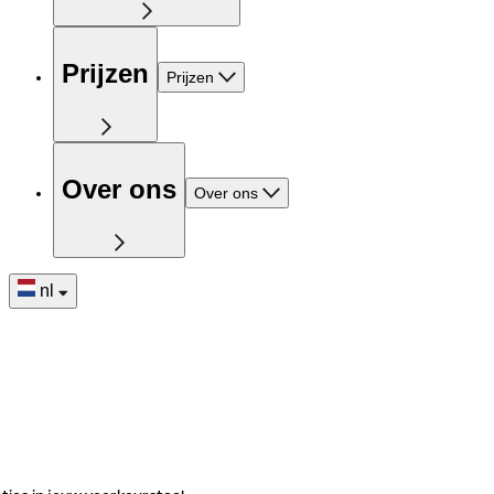
Prijzen
Prijzen
Over ons
Over ons
nl